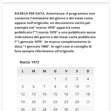
RICERCA PER DATA. Avvertenza: Il programma non
consente l’omissione del giorno o del mese come
appare nell’originale; un documento uscito per
esempio nel “marzo 1970″ apparirà come
pubblicato l’”1 marzo 1970″ e uno pubblicato senza
indicazione del giorno e del mese come pubblicato
l’”1 gennaio 1970”. Se manca completamente la
data:”1 gennaio 1900″. In ogni caso si consiglia di
fare sempre riferimento all’originale.
Marzo 1973
L
M
M
G
V
S
D
1
2
3
4
5
6
7
8
9
10
11
12
13
14
15
16
17
18
19
20
21
22
23
24
25
26
27
28
29
30
31