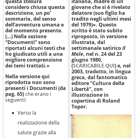
questa stesura
italiana, madre di un
considero chiusa questa
giovane che si è rivelato
descrizione, un po’
delatore (suo figlio ha
sommaria, del senso
tradito negli ultimi mesi
dell’avventura umana e
del 1979)».
Questo
del momento presente.
scritto è stato subito
(…) Nella sezione
riproposto, in versione
“Documenti” sono
illustrata, dal
riportati alcuni testi che
settimanale satirico
Il
ho giudicato utili a una
Male
, nel n. 24 del 23
migliore comprensione
giugno 1980,
dei temi trattati.»
(
SCARICABILE QUI
) e, nel
2003, tradotto, in lingua
Nella versione qui
greca, dal fantomatico
riprodotta non sono
editore “Cultura della
presenti i Documenti (da
Libertà”, con
pag. 65)
che erano i
illustrazione in
seguenti:
copertina di Roland
Topor.
Verso la
realizzazione della
salute grazie alla