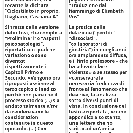
recante la dicitura
“Traduzione dal
“Ciclostilato in proprio,
fiammingo di Elisabeth
Usigliano, Casciana A”.
Vos”.
Si tratta della versione
La pratica della
definitiva, che completa
delazione (“pentiti”,
“Preliminari” e “Aspetti
“dissociati”,
psicopatologici”,
“collaboratori di
riportati con qualche
giustizia”) in quegli anni
variazione e sono
era ampiamente diffusa,
diventati
e il finto professore – che
rispettivamente i
ha «dovuto fare
Capitoli Primo e
violenza» a se stesso per
Secondo. «Vengono ora
«conservare la
riproposti assieme al
necessaria freddezza di
terzo capitolo inedito
fronte al fenomeno» che
perché non pare che il
descrive, la analizza
processo storico (…) sia
sotto diversi punti di
andato talmente
oltre
vista. In conclusione del
da rendere vane le
testo è riportata, «come
considerazioni
appendice a se stante,
contenute in questo
una lettera che ho
opuscolo. (…) Con
scritto ad un’amica