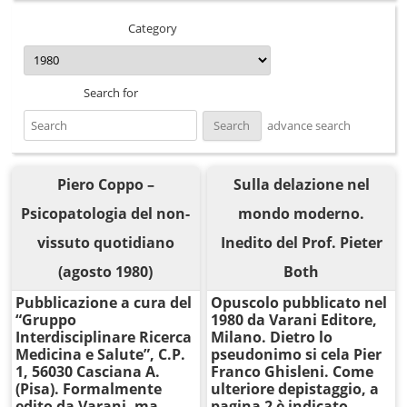
Category
Search for
advance search
Piero Coppo –
Sulla delazione nel
Psicopatologia del non-
mondo moderno.
vissuto quotidiano
Inedito del Prof. Pieter
(agosto 1980)
Both
Pubblicazione a cura del
Opuscolo pubblicato nel
“Gruppo
1980 da Varani Editore,
Interdisciplinare Ricerca
Milano. Dietro lo
Medicina e Salute”, C.P.
pseudonimo si cela Pier
1, 56030 Casciana A.
Franco Ghisleni. Come
(Pisa). Formalmente
ulteriore depistaggio, a
edito da Varani, ma
pagina 2 è indicato