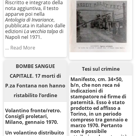
Riscritto e integrato della
nota aggiuntiva, il testo
apparve poi nella
Antologia di Invariance
,
pubblicata in italiano dalle
edizioni
La vecchia talpa
di
Napoli nel 1971.
… Read More
BOMBE SANGUE
Tesi sul crimine
CAPITALE. 17 morti di
Manifesto, cm. 34×50,
b/n, che non reca né
P.za Fontana non hanno
indicazioni di
ristabilito l’ordine
stampatore né firme di
paternità. Esso è stato
prodotto ed affisso a
Volantino fronte/retro.
Torino, in un periodo
Consigli proletari,
compreso tra gennaio e
Milano, gennaio 1970.
marzo 1970. Pertanto
non è possibile
Un volantino distribuito