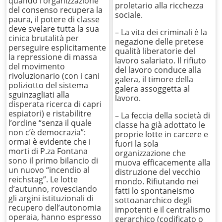
quando l’organizzazione
proletario alla ricchezza
del consenso recupera la
sociale.
paura, il potere di classe
deve svelare tutta la sua
– La vita dei criminali è la
cinica brutalità per
negazione delle pretese
perseguire esplicitamente
qualità liberatorie del
la repressione di massa
lavoro salariato. Il rifiuto
del movimento
del lavoro conduce alla
rivoluzionario (con i cani
galera, il timore della
poliziotto del sistema
galera assoggetta al
sguinzagliati alla
lavoro.
disperata ricerca di capri
espiatori) e ristabilitre
– La feccia della società di
l’ordine “senza il quale
classe ha già adottato le
non c’è democrazia”:
proprie lotte in carcere e
ormai è evidente che i
fuori la sola
morti di P.za Fontana
organizzazione che
sono il primo bilancio di
muova efficacemente alla
un nuovo “incendio al
distruzione del vecchio
reichstag”. Le lotte
mondo. Rifiutando nei
d’autunno, rovesciando
fatti lo spontaneismo
gli argini istituzionali di
sottoanarchico degli
recupero dell’autonomia
impotenti e il centralismo
operaia, hanno espresso
gerarchico (codificato o