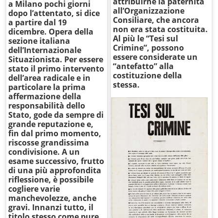
attribuirne la paternità
a Milano pochi giorni
all’Organizzazione
dopo l’attentato, si dice
Consiliare, che ancora
a partire dal 19
non era stata costituita.
dicembre. Opera della
Al più le “Tesi sul
sezione italiana
Crimine”, possono
dell’Internazionale
essere considerate un
Situazionista. Per essere
“antefatto” alla
stato il primo intervento
costituzione della
dell’area radicale e in
stessa.
particolare la prima
affermazione della
responsabilità dello
Stato, gode da sempre di
grande reputazione e,
fin dal primo momento,
riscosse grandissima
condivisione. A un
esame successivo, frutto
di una più approfondita
riflessione, è possibile
cogliere varie
manchevolezze, anche
gravi. Innanzi tutto, il
titolo stesso come pure