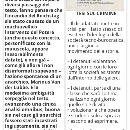
diversi passaggi del
testo, fanno pensare che
TESI SUL CRIMINE
l’incendio del Reichstag
sia stato causato da un
– Il disadattato mette in
machiavellico
crisi, per il fatto stesso di
intervento del Potere
esistere, l’ideologia della
(anche questo concetto,
società tecno-burocratica,
personificato con la
unico argine al
maiuscola, appare
movimento della storia.
inesorabilmente
datato), e non già –
– I detenuti violentano
come già allora i non
ogni giorno con le loro
disinformati sapevano –
lotte la società esistente
l’azione spontanea di un
dall’interno delle galere.
anarchico, Marinus Van
der Lubbe. E la
– I detenuti, parte di una
medesima ambiguità
classe che sarà l’ultima,
serpeggia nel testo,
realizzano ogni giorno
avanzando una cinica
quello stile di vita
analisi omnibus, buona
rivoluzionaria che operai
sia nel caso gli anarchici
e studenti solo a sprazzi
fossero stati incastrati
riescono ad esprimere.
ingiustamente, sia nel