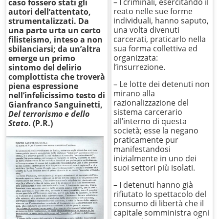
– I criminali, esercitando il
caso fossero stati gli
reato nelle sue forme
autori dell’attentato,
individuali, hanno saputo,
strumentalizzati. Da
una volta divenuti
una parte urta un certo
carcerati, praticarlo nella
filisteismo, inteso a non
sua forma collettiva ed
sbilanciarsi; da un’altra
organizzata:
emerge un primo
l’insurrezione.
sintomo del delirio
complottista che troverà
– Le lotte dei detenuti non
piena espressione
mirano alla
nell’infelicissimo testo di
razionalizzazione del
Gianfranco Sanguinetti,
sistema carcerario
Del terrorismo e dello
all’interno di questa
Stato
. (P.R.)
società; esse la negano
praticamente pur
manifestandosi
inizialmente in uno dei
suoi settori più isolati.
– I detenuti hanno già
rifiutato lo spettacolo del
consumo di libertà che il
capitale somministra ogni