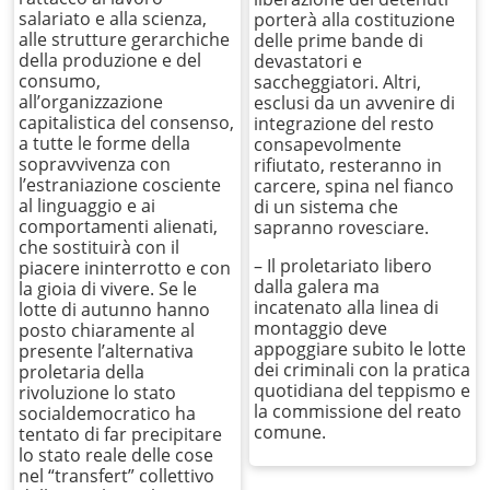
salariato e alla scienza,
porterà alla costituzione
alle strutture gerarchiche
delle prime bande di
della produzione e del
devastatori e
consumo,
saccheggiatori. Altri,
all’organizzazione
esclusi da un avvenire di
capitalistica del consenso,
integrazione del resto
a tutte le forme della
consapevolmente
sopravvivenza con
rifiutato, resteranno in
l’estraniazione cosciente
carcere, spina nel fianco
al linguaggio e ai
di un sistema che
comportamenti alienati,
sapranno rovesciare.
che sostituirà con il
– Il proletariato libero
piacere ininterrotto e con
dalla galera ma
la gioia di vivere. Se le
incatenato alla linea di
lotte di autunno hanno
montaggio deve
posto chiaramente al
appoggiare subito le lotte
presente l’alternativa
dei criminali con la pratica
proletaria della
quotidiana del teppismo e
rivoluzione lo stato
la commissione del reato
socialdemocratico ha
comune.
tentato di far precipitare
lo stato reale delle cose
nel “transfert” collettivo