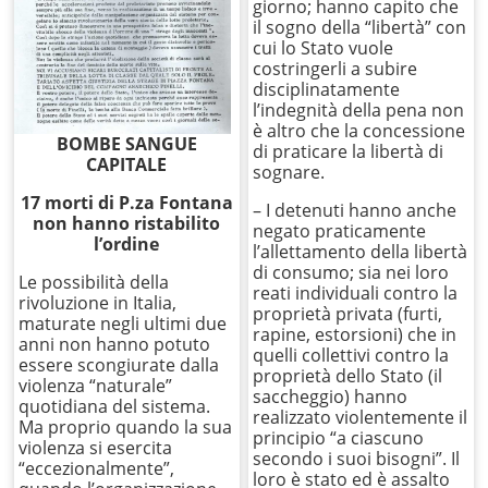
giorno; hanno capito che
il sogno della “libertà” con
cui lo Stato vuole
costringerli a subire
disciplinatamente
l’indegnità della pena non
è altro che la concessione
BOMBE SANGUE
di praticare la libertà di
CAPITALE
sognare.
17 morti di P.za Fontana
– I detenuti hanno anche
non hanno ristabilito
negato praticamente
l’ordine
l’allettamento della libertà
di consumo; sia nei loro
Le possibilità della
reati individuali contro la
rivoluzione in Italia,
proprietà privata (furti,
maturate negli ultimi due
rapine, estorsioni) che in
anni non hanno potuto
quelli collettivi contro la
essere scongiurate dalla
proprietà dello Stato (il
violenza “naturale”
saccheggio) hanno
quotidiana del sistema.
realizzato violentemente il
Ma proprio quando la sua
principio “a ciascuno
violenza si esercita
secondo i suoi bisogni”. Il
“eccezionalmente”,
loro è stato ed è assalto