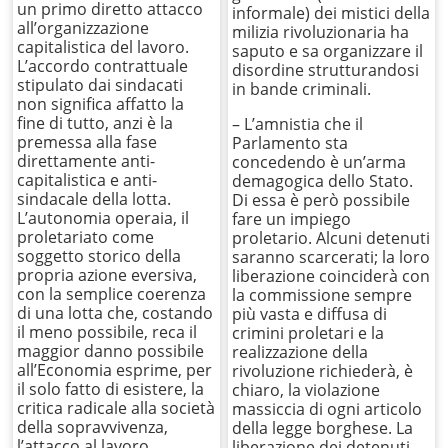
un primo diretto attacco
informale) dei mistici della
all’organizzazione
milizia rivoluzionaria ha
capitalistica del lavoro.
saputo e sa organizzare il
L’accordo contrattuale
disordine strutturandosi
stipulato dai sindacati
in bande criminali.
non significa affatto la
fine di tutto, anzi è la
– L’amnistia che il
premessa alla fase
Parlamento sta
direttamente anti-
concedendo è un’arma
capitalistica e anti-
demagogica dello Stato.
sindacale della lotta.
Di essa è però possibile
L’autonomia operaia, il
fare un impiego
proletariato come
proletario. Alcuni detenuti
soggetto storico della
saranno scarcerati; la loro
propria azione eversiva,
liberazione coinciderà con
con la semplice coerenza
la commissione sempre
di una lotta che, costando
più vasta e diffusa di
il meno possibile, reca il
crimini proletari e la
maggior danno possibile
realizzazione della
all’Economia esprime, per
rivoluzione richiederà, è
il solo fatto di esistere, la
chiaro, la violazione
critica radicale alla società
massiccia di ogni articolo
della sopravvivenza,
della legge borghese. La
l’attacco al lavoro
liberazione dei detenuti