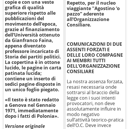
copie e con una veste
Repetto, per il nucleo
grafica di qualità
viaggiante ‟Agostino ’o
superiore rispetto alle
pazzo” aderente
pubblicazioni del
all’Organizzazione
movimento dell’epoca,
Consiliare.
grazie al finanziamento
dell’Università ottenuto
da Gianfranco Faina,
COMUNICAZIONI DI DUE
appena diventato
ASSENTI FORZATI E
professore incaricato di
DELLE LORO COMPAGNE
Storia dei partiti politici.
AI MEMBRI TUTTI
La copertina è in ottone
DELL’ORGANIZZAZIONE
lucido, le pagine in carta
CONSILIARE
patinata lucida;
contiene un inserto di
La nostra assenza forzata,
sedici pagine disposte in
resasi necessaria onde
un unico foglio piegato.
sottrarsi al braccio della
legge con i suoi intenti
«Il testo è stato redatto
provocatori, non deve
a Genova nel Gennaio
assolutamente influire in
1971, immediatamente
modo negativo
dopo i fatti di Polonia».
sull’attività teorico-pratica
dell’O.C. Deve invece
Versione originale