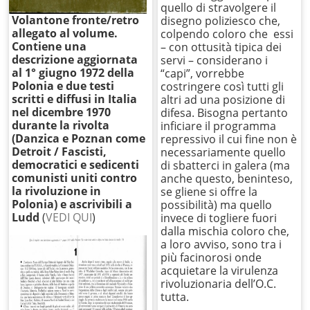
quello di stravolgere il
Volantone fronte/retro
disegno poliziesco che,
allegato al volume.
colpendo coloro che essi
Contiene una
– con ottusità tipica dei
descrizione aggiornata
servi – considerano i
al 1° giugno 1972 della
“capi”, vorrebbe
Polonia e due testi
costringere così tutti gli
scritti e diffusi in Italia
altri ad una posizione di
nel dicembre 1970
difesa. Bisogna pertanto
durante la rivolta
inficiare il programma
(Danzica e Poznan come
repressivo il cui fine non è
Detroit / Fascisti,
necessariamente quello
democratici e sedicenti
di sbatterci in galera (ma
comunisti uniti contro
anche questo, beninteso,
la rivoluzione in
se gliene si offre la
Polonia) e ascrivibili a
possibilità) ma quello
Ludd
(
VEDI QUI
)
invece di togliere fuori
dalla mischia coloro che,
a loro avviso, sono tra i
più facinorosi onde
acquietare la virulenza
rivoluzionaria dell’O.C.
tutta.