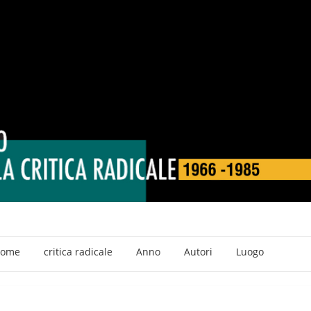
ome
critica radicale
Anno
Autori
Luogo