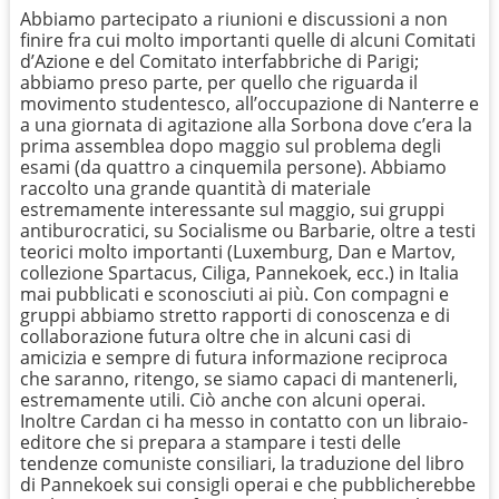
Abbiamo partecipato a riunioni e discussioni a non
finire fra cui molto importanti quelle di alcuni Comitati
d’Azione e del Comitato interfabbriche di Parigi;
abbiamo preso parte, per quello che riguarda il
movimento studentesco, all’occupazione di Nanterre e
a una giornata di agitazione alla Sorbona dove c’era la
prima assemblea dopo maggio sul problema degli
esami (da quattro a cinquemila persone). Abbiamo
raccolto una grande quantità di materiale
estremamente interessante sul maggio, sui gruppi
antiburocratici, su Socialisme ou Barbarie, oltre a testi
teorici molto importanti (Luxemburg, Dan e Martov,
collezione Spartacus, Ciliga, Pannekoek, ecc.) in Italia
mai pubblicati e sconosciuti ai più. Con compagni e
gruppi abbiamo stretto rapporti di conoscenza e di
collaborazione futura oltre che in alcuni casi di
amicizia e sempre di futura informazione reciproca
che saranno, ritengo, se siamo capaci di mantenerli,
estremamente utili. Ciò anche con alcuni operai.
Inoltre Cardan ci ha messo in contatto con un libraio-
editore che si prepara a stampare i testi delle
tendenze comuniste consiliari, la traduzione del libro
di Pannekoek sui consigli operai e che pubblicherebbe