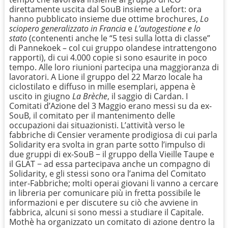
direttamente uscita dal SouB insieme a Lefort: ora
hanno pubblicato insieme due ottime brochures,
Lo
sciopero generalizzato in Francia
e
L’autogestione e lo
stato
(contenenti anche le “5 tesi sulla lotta di classe”
di Pannekoek – col cui gruppo olandese intrattengono
rapporti), di cui 4.000 copie si sono esaurite in poco
tempo. Alle loro riunioni partecipa una maggioranza di
lavoratori. A Lione il gruppo del 22 Marzo locale ha
ciclostilato e diffuso in mille esemplari, appena è
uscito in giugno
La Brèche
, il saggio di Cardan. I
Comitati d’Azione del 3 Maggio erano messi su da ex-
SouB, il comitato per il mantenimento delle
occupazioni dai situazionisti. L’attività verso le
fabbriche di Censier veramente prodigiosa di cui parla
Solidarity era svolta in gran parte sotto l’impulso di
due gruppi di ex-SouB − il gruppo della Vieille Taupe e
il GLAT − ad essa partecipava anche un compagno di
Solidarity, e gli stessi sono ora l’anima del Comitato
inter-Fabbriche; molti operai giovani li vanno a cercare
in libreria per comunicare più in fretta possibile le
informazioni e per discutere su ciò che avviene in
fabbrica, alcuni si sono messi a studiare il Capitale.
Mothè ha organizzato un comitato di azione dentro la