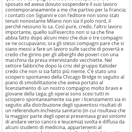
sposato ed aveva dovuto sospendere il suo lavoro
contemporaneamente a me che partivo per la Francia;
i contatti con Sigianni e con l’editore non sono stati
tenuti nonostante Milano non sia il polo nord, il
perché nessuno lo sa. Così pure, credo, l’altro lavoro
importante, quello sull’esercito non si sa che fine
abbia fatto dopo alcuni mesi che due o tre compagni
se ne occupavano; ora gli stessi compagni pare che si
siano messi a fare un lavoro sulle sacche di povertà e
credo che girino per gli alberghi dei poveri con una
macchina da presa intervistando vecchiette. Nel
settore fabbriche dopo la crisi del gruppo Italsider
credo che non si sia fatto più niente. C’è stato uno
sciopero spontaneo della Chicago Bridge in seguito al
piano di smobilitazione che aveva portato al
licenziamento di un nostro compagno molto bravo e
giovane della Lega; gli operai sono scesi tutti in
sciopero spontaneamente sia per i licenziamenti sia in
seguito alla distribuzione degli spaventosi risultati di
un referendum-inchiesta sanitario (in cui risultava che
la maggior parte degli operai presentava gravi sintomi
di andare verso cancro e leucemia) svolta e diffusa da
alcuni studenti di medicina, appartenenti al