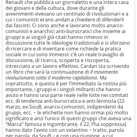
Renault che pubblica un giornaletto e una intera casa
dei giovani e della cultura, dove durante gli
avvenimenti vivevano un centinaio di rivoluzionari e a
cui i comunisti erano andati a chiedere di difenderli
dai fascisti. Ci sono anche e lavorano molto anarco-
comunisti e anarchici anti-burocratici che insieme ai
gruppi e ai singoli già citati hanno rimesso in
discussione tutte le ideologie tradizionali e si sforzano
di ricercare e di inventare come richiede la pratica
sociale in cui sono immessi: c’è un reale travaglio di
discussione, di ricerca, scoperta e riscoperta,
intrecciato a un lavoro effettivo. Cardan sta scrivendo
un libro che sarà la continuazione di
Il movimento
rivoluzionario sotto il moderno capitalismo
. Ma
soprattutto, e questa è per l’immediato la notizia più
importante, i gruppi e i singoli militanti che hanno
avuto e hanno una parte reale nelle lotte nei comitati
ecc. di tendenza anti-burocratica e anti-leninista (22
marzo, ex-SouB, anarco-comunisti, indipendenti da
gruppi, ecc. − le etichette non hanno ormai più molto
significato e anzi l’unico di questi gruppi che aveva una
“Marca” famosa e ingombrante, il 22, l’ha soppressa)
hanno dato l’avvio con un volantino − tratto, parola
per parola, da SouB − e con una riunione, a cui