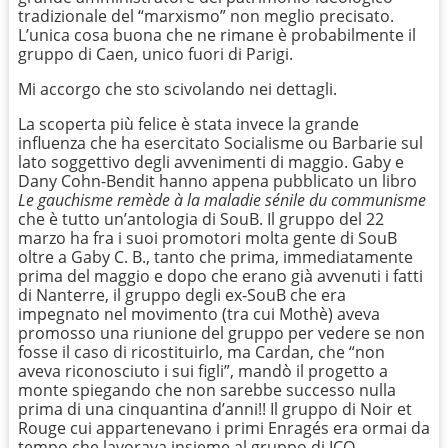
tradizionale del “marxismo” non meglio precisato.
L’unica cosa buona che ne rimane è probabilmente il
gruppo di Caen, unico fuori di Parigi.
Mi accorgo che sto scivolando nei dettagli.
La scoperta più felice è stata invece la grande
influenza che ha esercitato Socialisme ou Barbarie sul
lato soggettivo degli avvenimenti di maggio. Gaby e
Dany Cohn-Bendit hanno appena pubblicato un libro
Le gauchisme remède à la maladie sénile du communisme
che è tutto un’antologia di SouB. Il gruppo del 22
marzo ha fra i suoi promotori molta gente di SouB
oltre a Gaby C. B., tanto che prima, immediatamente
prima del maggio e dopo che erano già avvenuti i fatti
di Nanterre, il gruppo degli ex-SouB che era
impegnato nel movimento (tra cui Mothè) aveva
promosso una riunione del gruppo per vedere se non
fosse il caso di ricostituirlo, ma Cardan, che “non
aveva riconosciuto i sui figli”, mandò il progetto a
monte spiegando che non sarebbe successo nulla
prima di una cinquantina d’anni!! Il gruppo di Noir et
Rouge cui appartenevano i primi Enragés era ormai da
tempo che lavorava insieme al gruppo di ICO