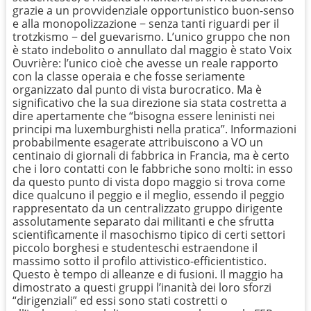
grazie a un provvidenziale opportunistico buon-senso
e alla monopolizzazione − senza tanti riguardi per il
trotzkismo − del guevarismo. L’unico gruppo che non
è stato indebolito o annullato dal maggio è stato Voix
Ouvrière: l’unico cioè che avesse un reale rapporto
con la classe operaia e che fosse seriamente
organizzato dal punto di vista burocratico. Ma è
significativo che la sua direzione sia stata costretta a
dire apertamente che “bisogna essere leninisti nei
principi ma luxemburghisti nella pratica”. Informazioni
probabilmente esagerate attribuiscono a VO un
centinaio di giornali di fabbrica in Francia, ma è certo
che i loro contatti con le fabbriche sono molti: in esso
da questo punto di vista dopo maggio si trova come
dice qualcuno il peggio e il meglio, essendo il peggio
rappresentato da un centralizzato gruppo dirigente
assolutamente separato dai militanti e che sfrutta
scientificamente il masochismo tipico di certi settori
piccolo borghesi e studenteschi estraendone il
massimo sotto il profilo attivistico-efficientistico.
Questo è tempo di alleanze e di fusioni. Il maggio ha
dimostrato a questi gruppi l’inanità dei loro sforzi
“dirigenziali” ed essi sono stati costretti o