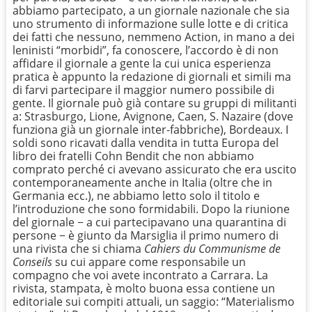
abbiamo partecipato, a un giornale nazionale che sia
uno strumento di informazione sulle lotte e di critica
dei fatti che nessuno, nemmeno Action, in mano a dei
leninisti “morbidi”, fa conoscere, l’accordo è di non
affidare il giornale a gente la cui unica esperienza
pratica è appunto la redazione di giornali et simili ma
di farvi partecipare il maggior numero possibile di
gente. Il giornale può già contare su gruppi di militanti
a: Strasburgo, Lione, Avignone, Caen, S. Nazaire (dove
funziona già un giornale inter-fabbriche), Bordeaux. I
soldi sono ricavati dalla vendita in tutta Europa del
libro dei fratelli Cohn Bendit che non abbiamo
comprato perché ci avevano assicurato che era uscito
contemporaneamente anche in Italia (oltre che in
Germania ecc.), ne abbiamo letto solo il titolo e
l’introduzione che sono formidabili. Dopo la riunione
del giornale − a cui partecipavano una quarantina di
persone − è giunto da Marsiglia il primo numero di
una rivista che si chiama
Cahiers du Communisme de
Conseils
su cui appare come responsabile un
compagno che voi avete incontrato a Carrara. La
rivista, stampata, è molto buona essa contiene un
editoriale sui compiti attuali, un saggio: “Materialismo