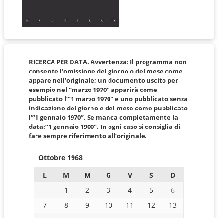
RICERCA PER DATA. Avvertenza: Il programma non
consente l’omissione del giorno o del mese come
appare nell’originale; un documento uscito per
esempio nel “marzo 1970″ apparirà come
pubblicato l’”1 marzo 1970″ e uno pubblicato senza
indicazione del giorno e del mese come pubblicato
l’”1 gennaio 1970”. Se manca completamente la
data:”1 gennaio 1900″. In ogni caso si consiglia di
fare sempre riferimento all’originale.
Ottobre 1968
L
M
M
G
V
S
D
1
2
3
4
5
6
7
8
9
10
11
12
13