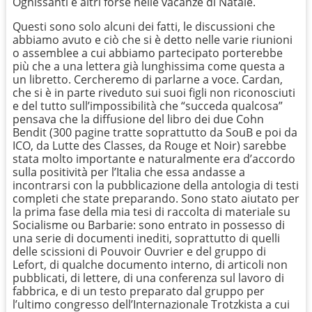
Ognissanti e altri forse nelle vacanze di Natale.
Questi sono solo alcuni dei fatti, le discussioni che
abbiamo avuto e ciò che si è detto nelle varie riunioni
o assemblee a cui abbiamo partecipato porterebbe
più che a una lettera già lunghissima come questa a
un libretto. Cercheremo di parlarne a voce. Cardan,
che si è in parte riveduto sui suoi figli non riconosciuti
e del tutto sull’impossibilità che “succeda qualcosa”
pensava che la diffusione del libro dei due Cohn
Bendit (300 pagine tratte soprattutto da SouB e poi da
ICO, da Lutte des Classes, da Rouge et Noir) sarebbe
stata molto importante e naturalmente era d’accordo
sulla positività per l’Italia che essa andasse a
incontrarsi con la pubblicazione della antologia di testi
completi che state preparando. Sono stato aiutato per
la prima fase della mia tesi di raccolta di materiale su
Socialisme ou Barbarie: sono entrato in possesso di
una serie di documenti inediti, soprattutto di quelli
delle scissioni di Pouvoir Ouvrier e del gruppo di
Lefort, di qualche documento interno, di articoli non
pubblicati, di lettere, di una conferenza sul lavoro di
fabbrica, e di un testo preparato dal gruppo per
l’ultimo congresso dell’Internazionale Trotzkista a cui