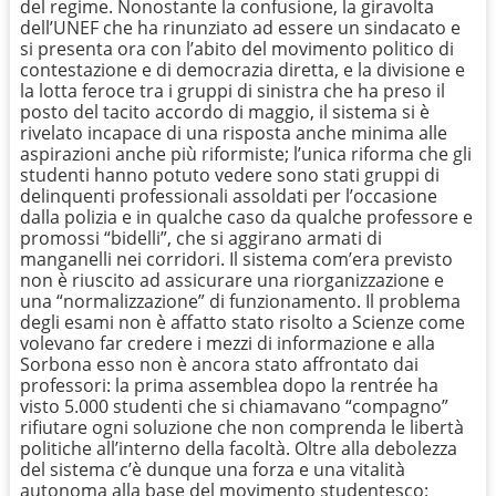
del regime. Nonostante la confusione, la giravolta
dell’UNEF che ha rinunziato ad essere un sindacato e
si presenta ora con l’abito del movimento politico di
contestazione e di democrazia diretta, e la divisione e
la lotta feroce tra i gruppi di sinistra che ha preso il
posto del tacito accordo di maggio, il sistema si è
rivelato incapace di una risposta anche minima alle
aspirazioni anche più riformiste; l’unica riforma che gli
studenti hanno potuto vedere sono stati gruppi di
delinquenti professionali assoldati per l’occasione
dalla polizia e in qualche caso da qualche professore e
promossi “bidelli”, che si aggirano armati di
manganelli nei corridori. Il sistema com’era previsto
non è riuscito ad assicurare una riorganizzazione e
una “normalizzazione” di funzionamento. Il problema
degli esami non è affatto stato risolto a Scienze come
volevano far credere i mezzi di informazione e alla
Sorbona esso non è ancora stato affrontato dai
professori: la prima assemblea dopo la rentrée ha
visto 5.000 studenti che si chiamavano “compagno”
rifiutare ogni soluzione che non comprenda le libertà
politiche all’interno della facoltà. Oltre alla debolezza
del sistema c’è dunque una forza e una vitalità
autonoma alla base del movimento studentesco: