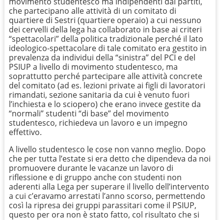
movimento studentesco ma indipendenti dai partiti,
che partecipano alle attività di un comitato di
quartiere di Sestri (quartiere operaio) a cui nessuno
dei cervelli della lega ha collaborato in base ai criteri
“spettacolari” della politica tradizionale perché il lato
ideologico-spettacolare di tale comitato era gestito in
prevalenza da individui della “sinistra” del PCI e del
PSIUP a livello di movimento studentesco, ma
soprattutto perché partecipare alle attività concrete
del comitato (ad es. lezioni private ai figli di lavoratori
rimandati, sezione sanitaria da cui è venuto fuori
l’inchiesta e lo sciopero) che erano invece gestite da
“normali” studenti “di base” del movimento
studentesco, richiedeva un lavoro e un impegno
effettivo.
A livello studentesco le cose non vanno meglio. Dopo
che per tutta l’estate si era detto che dipendeva da noi
promuovere durante le vacanze un lavoro di
riflessione e di gruppo anche con studenti non
aderenti alla Lega per superare il livello dell’intervento
a cui c’eravamo arrestati l’anno scorso, permettendo
così la ripresa dei gruppi parassitari come il PSIUP,
questo per ora non è stato fatto, col risultato che si