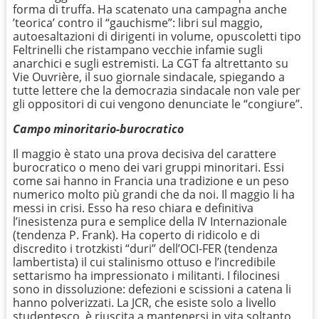
forma di truffa. Ha scatenato una campagna anche
’teorica’ contro il “gauchisme”: libri sul maggio,
autoesaltazioni di dirigenti in volume, opuscoletti tipo
Feltrinelli che ristampano vecchie infamie sugli
anarchici e sugli estremisti. La CGT fa altrettanto su
Vie Ouvrière, il suo giornale sindacale, spiegando a
tutte lettere che la democrazia sindacale non vale per
gli oppositori di cui vengono denunciate le “congiure”.
Campo minoritario-burocratico
Il maggio è stato una prova decisiva del carattere
burocratico o meno dei vari gruppi minoritari. Essi
come sai hanno in Francia una tradizione e un peso
numerico molto più grandi che da noi. Il maggio li ha
messi in crisi. Esso ha reso chiara e definitiva
l’inesistenza pura e semplice della IV Internazionale
(tendenza P. Frank). Ha coperto di ridicolo e di
discredito i trotzkisti “duri” dell’OCI-FER (tendenza
lambertista) il cui stalinismo ottuso e l’incredibile
settarismo ha impressionato i militanti. I filocinesi
sono in dissoluzione: defezioni e scissioni a catena li
hanno polverizzati. La JCR, che esiste solo a livello
studentesco, è riuscita a mantenersi in vita soltanto