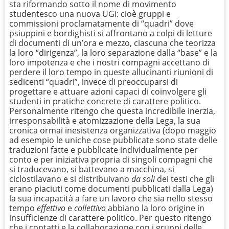
sta riformando sotto il nome di movimento
studentesco una nuova UGI: cioè gruppi e
commissioni proclamatamente di “quadri” dove
psiuppini e bordighisti si affrontano a colpi di letture
di documenti di un’ora e mezzo, ciascuna che teorizza
la loro “dirigenza”, la loro separazione dalla “base” e la
loro impotenza e che i nostri compagni accettano di
perdere il loro tempo in queste allucinanti riunioni di
sedicenti “quadri”, invece di preoccuparsi di
progettare e attuare azioni capaci di coinvolgere gli
studenti in pratiche concrete di carattere politico.
Personalmente ritengo che questa incredibile inerzia,
irresponsabilità e atomizzazione della Lega, la sua
cronica ormai inesistenza organizzativa (dopo maggio
ad esempio le uniche cose pubblicate sono state delle
traduzioni fatte e pubblicate individualmente per
conto e per iniziativa propria di singoli compagni che
si traducevano, si battevano a macchina, si
ciclostilavano e si distribuivano
da soli
dei testi che gli
erano piaciuti come documenti pubblicati dalla Lega)
la sua incapacità a fare un lavoro che sia nello stesso
tempo
effettivo
e
collettivo
abbiano la loro origine in
insufficienze di carattere politico. Per questo ritengo
che i contatti e la collaborazione con i gruppi delle