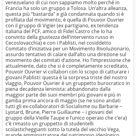
venezuelano di cui non sappiamo molto perché in
Francia ha solo un gruppo a Tolosa. Un’altra alleanza,
questa più “bastarda” e già condannata quando si è
profilata dal movimento, è quella di Pouvoir Ouvrier
con il gruppo di Vigier (ex partigiano, ex tendenza
italiana del PCF, amico di Fidel Castro che lo ha
convinto della giustezza dell’intervento russo in
Cecoslovacchia) e con i Pablisti, nel cosiddetto
Comitato d’iniziativa per un Movimento Rivoluzionario,
assurdo tentativo di calare dall’alto una direzione sul
movimento dei comitati d’azione. Ho l’impressione che
attualmente, dato che si è completamente screditato,
Pouvoir Ouvrier vi collabori con lo scopo di catturare i
giovani Pablisti: questa è la sorpresa triste del nostro
viaggio, Pouvoir Ouvrier è un gruppetto burocratico in
piena decadenza leninista: abbandonato dalla
maggior parte dei suoi membri più giovani e più in
gamba prima ancora di maggio (se ne sono andati
tutti gli ex-collaboratori di Socialisme ou Barbarie −
Lyotard, Brune, Pierre Guillaume − i giovani del
gruppo della Vieille Taupe e l’unico operaio che c’era)
c’è rimasto un gruppetto di studentelli
scolasticheggianti sotto la tutela del vecchio Vega,
grande amministratore del patrimonio ideologico