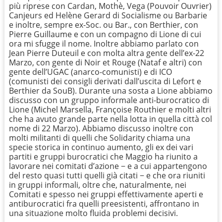
più riprese con Cardan, Mothè, Vega (Pouvoir Ouvrier)
Canjeurs ed Helène Gerard di Socialisme ou Barbarie
e inoltre, sempre ex-Soc. ou Bar., con Berthier, con
Pierre Guillaume e con un compagno di Lione di cui
ora mi sfugge il nome. Inoltre abbiamo parlato con
Jean Pierre Duteuil e con molta altra gente dell’ex-22
Marzo, con gente di Noir et Rouge (Nataf e altri) con
gente dell’UGAC (anarco-comunisti) e di ICO
(comunisti dei consigli derivati dall’uscita di Lefort e
Berthier da SouB). Durante una sosta a Lione abbiamo
discusso con un gruppo informale anti-burocratico di
Lione (Michel Marsella, Françoise Routhier e molti altri
che ha avuto grande parte nella lotta in quella città col
nome di 22 Marzo). Abbiamo discusso inoltre con
molti militanti di quelli che Solidarity chiama una
specie storica in continuo aumento, gli ex dei vari
partiti e gruppi burocratici che Maggio ha riunito a
lavorare nei comitati d’azione − e a cui appartengono
del resto quasi tutti quelli già citati − e che ora riuniti
in gruppi informali, oltre che, naturalmente, nei
Comitati e spesso nei gruppi effettivamente aperti e
antiburocratici fra quelli preesistenti, affrontano in
una situazione molto fluida problemi decisivi.