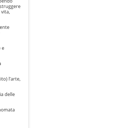
ubendo
istruggere
vita,
rente
è
e e
a
to) l’arte,
ia delle
rinomata