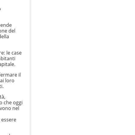
o
 rende
ione del
della
re: le case
abitanti
pitale.
fermare il
ai loro
i.
tà,
io che oggi
ivono nel
o essere