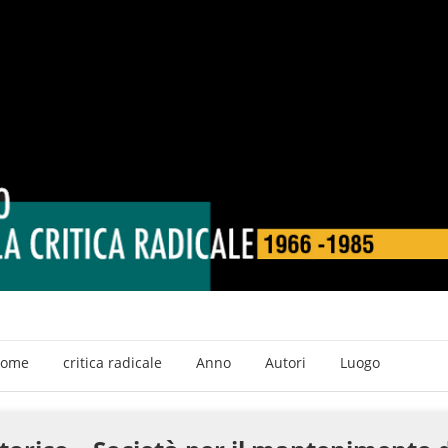
ome
critica radicale
Anno
Autori
Luogo