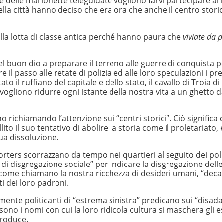
Se delle marionette teleguidate vogliono farvi partecipare al 
i della città hanno deciso che era ora che anche il centro stor
lla lotta di classe antica perché hanno paura che
viviate da 
l buon dio a preparare il terreno alle guerre di conquista p
 il passo alle retate di polizia ed alle loro speculazioni i pre
to il ruffiano del capitale e dello stato, il cavallo di Troia di 
ogliono ridurre ogni istante della nostra vita a un ghetto da
 richiamando l’attenzione sui “centri storici”. Ciò significa 
ito il suo tentativo di abolire la storia come il proletariato,
sua dissoluzione.
orters scorrazzano da tempo nei quartieri al seguito dei poli
di disgregazione sociale” per indicare la disgregazione delle
vizi” come chiamano la nostra ricchezza di desideri umani, “de
i dei loro padroni.
amente politicanti di “estrema sinistra” predicano sui “disadat
”: sono i nomi con cui la loro ridicola cultura si maschera gli e
produce.