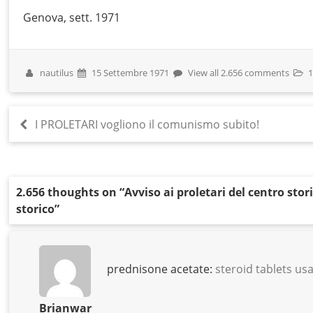
Genova, sett. 1971
nautilus
15 Settembre 1971
View all 2.656 comments
1
I PROLETARI vogliono il comunismo subito!
2.656 thoughts on “
Avviso ai proletari del centro sto
storico
”
prednisone acetate:
steroid tablets u
Brianwar