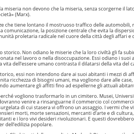
nella miseria non devono che la miseria, senza scorgerne il lat
ocietà» (Marx).
azze che tiene lontano il mostruoso traffico delle automobili,
e la comunicazione, la posizione centrale che evita la dispers
nità proletaria radicale nel cuore della città degli affari e 
 storico. Non odiano le miserie che la loro civiltà gli fa subi
gionata nel lavoro o nella disoccupazione. Essi odiano i suoi 
ita dell’essere umano contrasta il dilatarsi della vita del ca
 storico, essi non intendono dare ai suoi abitanti i mezzi di af
nita ricchezza di bisogni umani, ma vogliono dare alle case, 
endo aumentare gli affitti fino ad espellerne gli attuali abitant
 perché vogliono trasformarlo in un cimitero. Musei, Universi
li” dovranno venire a rinsanguarne il commercio col commerc
surgelata di cui stasera vi offrono un assaggio. I vermi che v
nsieri morti, morte sensazioni, mercanti d’arte e di cultura,
itanti e i loro vivi desideri rivoluzionari. E questi dovrebber
er dell’edilizia popolare.