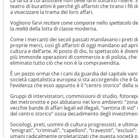
La farsa a cui assistete non deve farvi soltanto ridere. 
teatro di burattini è perché gli affaristi che tirano i fil
a vivacizzare la trama dei loro affari.
Vogliono farvi
recitare come comparse
nello
spettacolo
de
la
realtà
della lotta di classe moderna.
Come i mercanti dei secoli passati mandavano i preti de
proprie merci, così gli affaristi di oggi mandano ad aprire
cultura e dell’arte. Al posto di dio, lo spettacolo è diventa
più immonde operazioni di commercio e di polizia, che v
eliminato tutto ciò che non è la compravendita.
È un pezzo ormai che i cani da guardia del capitale vanno
società capitalistica europea si sta accorgendo che è fall
l’evidenza che esso appunto è il “centro storico” della 
Gruppi di intervistatori, commissioni di studio, fotorep
dei metronotte e poi abbaiano nei loro ambienti: “zona 
vecchie bande di affari legali ed illegali, “sentina di 
del centro storico” ossia decadimento degli investiment
Sociologi, preti, uomini di cultura progressisti, e ultim
“emigrati”, “criminali”, “capelloni”, “travestiti”, “esclusi
umani radicalmente proletarizzati che questa società 