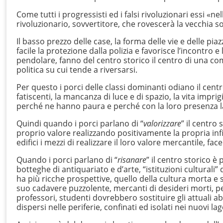
Come tutti i progressisti ed i falsi rivoluzionari essi «
rivoluzionario, sovvertitore, che rovescerà la vecchia s
Il basso prezzo delle case, la forma delle vie e delle pi
facile la protezione dalla polizia e favorisce l’incontro 
pendolare, fanno del centro storico il centro di una comu
politica su cui tende a riversarsi.
Per questo i porci delle classi dominanti odiano il centro
fatiscenti, la mancanza di luce e di spazio, la vita impri
perché ne hanno paura e perché con la loro presenza la v
Quindi quando i porci parlano di “
valorizzare
” il centro
proprio valore realizzando positivamente la propria infi
edifici i mezzi di realizzare il loro valore mercantile, fac
Quando i porci parlano di “
risanare
” il centro storico è
botteghe di antiquariato e d’arte, “istituzioni cultura
ha più ricche prospettive, quello della cultura morta e 
suo cadavere puzzolente, mercanti di desideri morti, pe
professori, studenti dovrebbero sostituire gli attuali ab
dispersi nelle periferie, confinati ed isolati nei nuovi lag