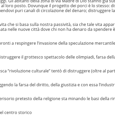
gi. Gli abitanti della zona di via Madre di Dio stanno già s
al loro posto. Dovunque il progetto dei porci è lo stesso: d
endovi puri canali di circolazione del denaro; distruggere la 
ta che si basa sulla nostra passività, sia che tale vita appa
nata nelle nuove città dove chi non ha denaro da spendere 
pronti a respingere l’invasione della speculazione mercantil
istruggere il grottesco spettacolo delle olimpiadi, farsa dell
ca “rivoluzione culturale” tentò di distruggere (oltre al parti
do la farsa del diritto, della giustizia e con essa l’industr
 derisorio pretesto della religione sta minando le basi della 
el centro storico