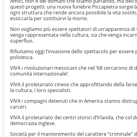
Amici, non è del domani che stiamo parlando, ma dell’og
questi progetti: una nuova funebre Piccapietra sorgerà 
ogni struttura che rende ancora possibile la vita sostitu
essiccarla per sostituirvi la morte.
Non vogliamo più essere spettatori di un’apparenza di vi
venga rappresentata nella cultura, sia che venga incar
superfluo.
Rifiutiamo oggi l’invasione dello spettacolo per essere 
poliziesca.
VIVA i rivoluzionari messicani che nel ’68 cercarono di d
comunità internazionale!
VIVA il proletariato cinese che approfittando della farses
la cultura, i loro specialisti.
VIVA i compagni detenuti che in America stanno distruggen
carceri.
VIVA il proletariato dei centri storici d’Irlanda, che col
democrazia inglese.
Società per il mantenimento del carattere “criminale” d