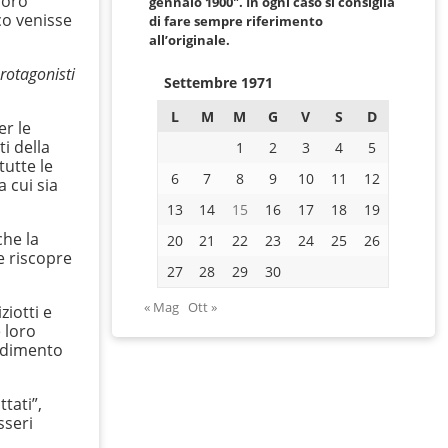
loro
gennaio 1900″. In ogni caso si consiglia
ico venisse
di fare sempre riferimento
all’originale.
protagonisti
Settembre 1971
L
M
M
G
V
S
D
er le
ti della
1
2
3
4
5
tutte le
6
7
8
9
10
11
12
 cui sia
13
14
15
16
17
18
19
che la
20
21
22
23
24
25
26
 e riscopre
27
28
29
30
« Mag
Ott »
ziotti e
 loro
cadimento
tati”,
sseri