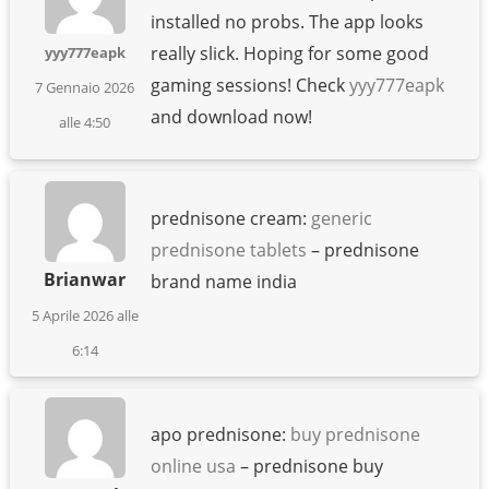
installed no probs. The app looks
really slick. Hoping for some good
yyy777eapk
gaming sessions! Check
yyy777eapk
7 Gennaio 2026
and download now!
alle 4:50
prednisone cream:
generic
prednisone tablets
– prednisone
Brianwar
brand name india
5 Aprile 2026 alle
6:14
apo prednisone:
buy prednisone
online usa
– prednisone buy