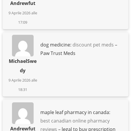
Andrewfut
9 Aprile 2026 alle
17:09
dog medicine:
discount pet meds
–
Paw Trust Meds
MichaelSwe
dy
9 Aprile 2026 alle
18:31
maple leaf pharmacy in canada:
best canadian online pharmacy
Andrewfut
reviews
– legal to buy prescription