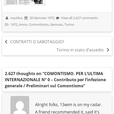
nautilus
20 Gennaio 1972
View all 2.627 comments
1972
,
Anno
,
Comontismo
,
Gennaio
,
Torino
CONTRATTI O SABOTAGGIO?
Torino in stato d’assedio
2.627 thoughts on “
COMONTISMO. PER L’ULTIMA
INTERNAZIONALE N° 0 – Contributo per l’infezione
generale / Preliminari sul Comontismo
”
Alright folks, 13wim is on my radar.
A friend recommended it, said it’s