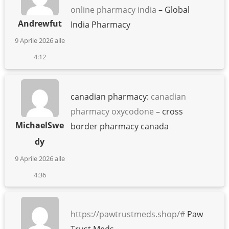
online pharmacy india
– Global
Andrewfut
India Pharmacy
9 Aprile 2026 alle
4:12
canadian pharmacy:
canadian
pharmacy oxycodone
– cross
MichaelSwe
border pharmacy canada
dy
9 Aprile 2026 alle
4:36
https://pawtrustmeds.shop/#
Paw
Trust Meds