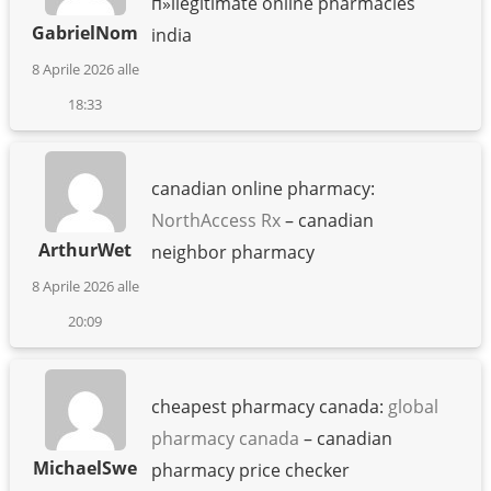
п»їlegitimate online pharmacies
GabrielNom
india
8 Aprile 2026 alle
18:33
canadian online pharmacy:
NorthAccess Rx
– canadian
ArthurWet
neighbor pharmacy
8 Aprile 2026 alle
20:09
cheapest pharmacy canada:
global
pharmacy canada
– canadian
MichaelSwe
pharmacy price checker