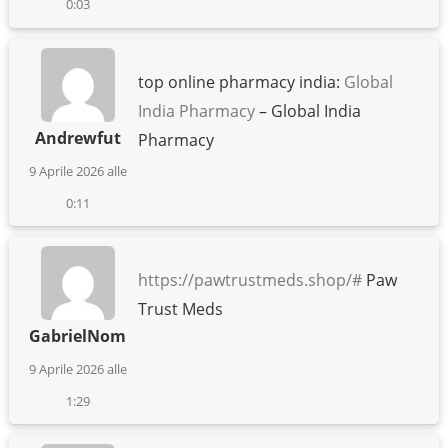
0:03
top online pharmacy india:
Global
India Pharmacy
– Global India
Andrewfut
Pharmacy
9 Aprile 2026 alle
0:11
https://pawtrustmeds.shop/#
Paw
Trust Meds
GabrielNom
9 Aprile 2026 alle
1:29