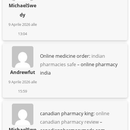
MichaelSwe
dy
9 Aprile 2026 alle
13:04
Online medicine order:
indian
pharmacies safe
– online pharmacy
Andrewfut
india
9 Aprile 2026 alle
15:59
canadian pharmacy king:
online
canadian pharmacy review
–
MichaelSwe