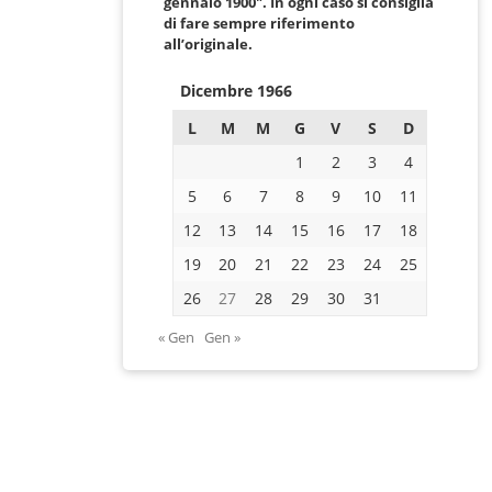
gennaio 1900″. In ogni caso si consiglia
di fare sempre riferimento
all’originale.
Dicembre 1966
L
M
M
G
V
S
D
1
2
3
4
5
6
7
8
9
10
11
12
13
14
15
16
17
18
19
20
21
22
23
24
25
26
27
28
29
30
31
« Gen
Gen »