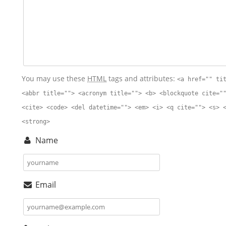
You may use these
HTML
tags and attributes:
<a href="" ti
<abbr title=""> <acronym title=""> <b> <blockquote cite="
<cite> <code> <del datetime=""> <em> <i> <q cite=""> <s> 
<strong>
Name
Email