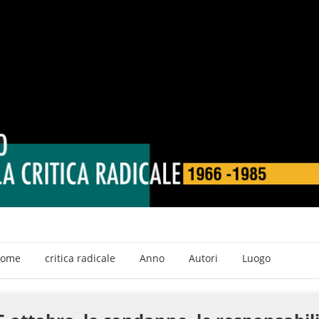
ome
critica radicale
Anno
Autori
Luogo