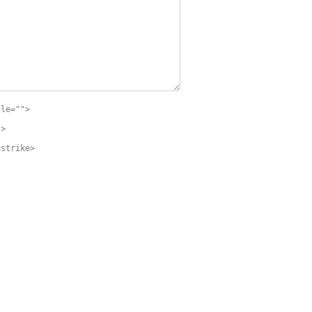
tle="">
">
<strike>