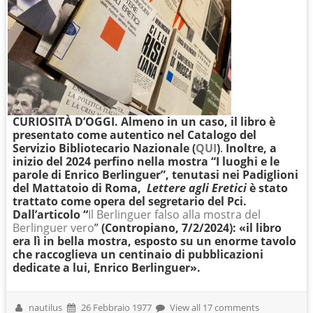
CURIOSITÀ D’OGGI. Almeno in un caso, il libro è
presentato come autentico nel Catalogo del
Servizio Bibliotecario Nazionale (
QUI
)
.
Inoltre, a
inizio del 2024 perfino nella mostra “I luoghi e le
parole di Enrico Berlinguer”, tenutasi nei Padiglioni
del Mattatoio di Roma,
Lettere agli Eretici
è stato
trattato come opera del segretario del Pci.
Dall’articolo “
Il Berlinguer falso alla mostra del
Berlinguer vero
”
(Contropiano, 7/2/2024): «il libro
era lì in bella mostra, esposto su un enorme tavolo
che raccoglieva un centinaio di pubblicazioni
dedicate a lui, Enrico Berlinguer».
nautilus
26 Febbraio 1977
View all 17 comments