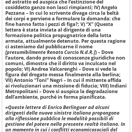
ed astratto ed auspica che l’estinzione del
cosiddetto ganzo non lasci rimpianti; IV) Angelo
Pezzana – In cui lo scrivente divaga circa la beltà
dei corpi e perviene a formulare la domanda: che
fine hanno fatto i pezzi di figa?; V) “X” (Questa
lettera è stata inviata al dirigente di una
formazione politica propugnatrice della lotta
armata, attualmente detenuto. Per questa ragione
ci asteniamo dal pubblicarne il nome
[
presumibilmente
Renato Curcio N.d.R.]
) – Dove
l’autore, dando prova di conoscenze giuridiche non
comuni, dimostra che il diritto va inculcato nel
popolo; VI) Andrea Valcarenghi – Dove si vede la
figura del drogato messa finalmente alla berlina;
VII) Antonio “Toni” Negri – In cui il mittente affida
ai rivoluzionari una missione di fiducia; VIII) Indiani
Metropolitani – Dove si auspica la degradazione
dell’ambiente, purché in forma pianificata.
«Queste lettere di Enrico Berlinguer ad alcuni
dirigenti della nuova sinistra italiana propongono
alla riflessione pubblica le modalità possibili di
gestione del potere nella presente realtà italiana. In
un momento in cui i conflitti economicosociali del