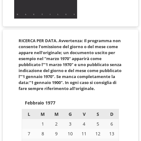
RICERCA PER DATA. Avvertenza: Il programma non
consente l’omissione del giorno o del mese come
appare nell’originale; un documento uscito per
esempio nel “marzo 1970″ apparirà come
pubblicato l’”1 marzo 1970″ e uno pubblicato senza
indicazione del giorno e del mese come pubblicato
l’”1 gennaio 1970”. Se manca completamente la
data:”1 gennaio 1900″. In ogni caso si consiglia di
fare sempre riferimento all’originale.
Febbraio 1977
L
M
M
G
V
S
D
1
2
3
4
5
6
7
8
9
10
11
12
13