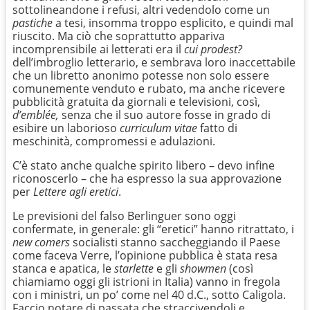
sottolineandone i refusi, altri vedendolo come un
pastiche
a tesi, insomma troppo esplicito, e quindi mal
riuscito. Ma ciò che soprattutto appariva
incomprensibile ai letterati era il
cui prodest?
dell’imbroglio letterario, e sembrava loro inaccettabile
che un libretto anonimo potesse non solo essere
comunemente venduto e rubato, ma anche ricevere
pubblicità gratuita da giornali e televisioni, così,
d’emblée,
senza che il suo autore fosse in grado di
esibire un laborioso
curriculum vitae
fatto di
meschinità, compromessi e adulazioni.
C’è stato anche qualche spirito libero – devo infine
riconoscerlo – che ha espresso la sua approvazione
per
Lettere agli eretici
.
Le previsioni del falso Berlinguer sono oggi
confermate, in generale: gli “eretici” hanno ritrattato, i
new comers
socialisti stanno saccheggiando il Paese
come faceva Verre, l’opinione pubblica è stata resa
stanca e apatica, le
starlette
e gli
showmen
(così
chiamiamo oggi gli istrioni in Italia) vanno in fregola
con i ministri, un po’ come nel 40 d.C., sotto Caligola.
Faccio notare di passata che straccivendoli e