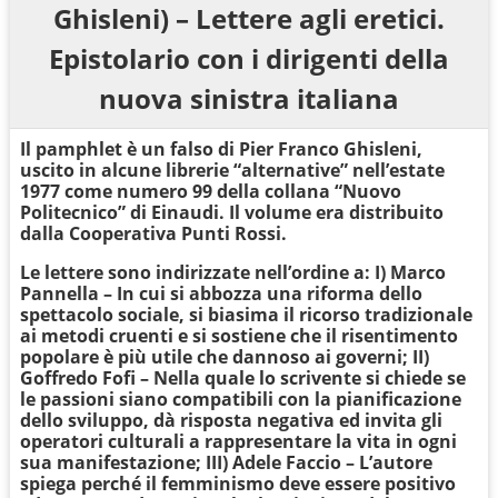
Ghisleni) – Lettere agli eretici.
Epistolario con i dirigenti della
nuova sinistra italiana
Il pamphlet è un falso di Pier Franco Ghisleni,
uscito in alcune librerie “alternative” nell’estate
1977 come numero 99 della collana “Nuovo
Politecnico” di Einaudi. Il volume era distribuito
dalla Cooperativa Punti Rossi.
Le lettere sono indirizzate nell’ordine a: I) Marco
Pannella – In cui si abbozza una riforma dello
spettacolo sociale, si biasima il ricorso tradizionale
ai metodi cruenti e si sostiene che il risentimento
popolare è più utile che dannoso ai governi; II)
Goffredo Fofi – Nella quale lo scrivente si chiede se
le passioni siano compatibili con la pianificazione
dello sviluppo, dà risposta negativa ed invita gli
operatori culturali a rappresentare la vita in ogni
sua manifestazione; III) Adele Faccio – L’autore
spiega perché il femminismo deve essere positivo