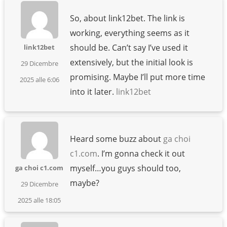
So, about link12bet. The link is
working, everything seems as it
should be. Can’t say I’ve used it
link12bet
extensively, but the initial look is
29 Dicembre
promising. Maybe I’ll put more time
2025 alle 6:06
into it later.
link12bet
Heard some buzz about
ga choi
c1.com
. I’m gonna check it out
myself…you guys should too,
ga choi c1.com
maybe?
29 Dicembre
2025 alle 18:05