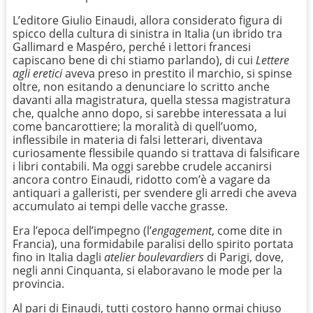
L’editore Giulio Einaudi, allora considerato figura di
spicco della cultura di sinistra in Italia (un ibrido tra
Gallimard e Maspéro, perché i lettori francesi
capiscano bene di chi stiamo parlando), di cui
Lettere
agli eretici
aveva preso in prestito il marchio, si spinse
oltre, non esitando a denunciare lo scritto anche
davanti alla magistratura, quella stessa magistratura
che, qualche anno dopo, si sarebbe interessata a lui
come bancarottiere; la moralità di quell’uomo,
inflessibile in materia di falsi letterari, diventava
curiosamente flessibile quando si trattava di falsificare
i libri contabili. Ma oggi sarebbe crudele accanirsi
ancora contro Einaudi, ridotto com’è a vagare da
antiquari a galleristi, per svendere gli arredi che aveva
accumulato ai tempi delle vacche grasse.
Era l’epoca dell’impegno (l’
engagement
, come dite in
Francia), una formidabile paralisi dello spirito portata
fino in Italia dagli
atelier
boulevardiers
di Parigi, dove,
negli anni Cinquanta, si elaboravano le mode per la
provincia.
Al pari di Einaudi, tutti costoro hanno ormai chiuso