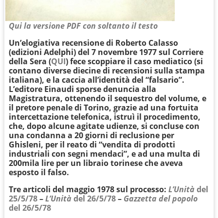
Qui la versione PDF con soltanto il testo
Un’elogiativa recensione di Roberto Calasso
(edizioni Adelphi) del 7 novembre 1977 sul Corriere
della Sera (
QUI
) fece scoppiare il caso mediatico (si
contano diverse diecine di recensioni sulla stampa
italiana), e la caccia all’identità del “falsario”.
L’editore Einaudi sporse denuncia alla
Magistratura, ottenendo il sequestro del volume, e
il pretore penale di Torino, grazie ad una fortuita
intercettazione telefonica, istruì il procedimento,
che, dopo alcune agitate udienze, si concluse con
una condanna a 20 giorni di reclusione per
Ghisleni, per il reato di “vendita di prodotti
industriali con segni mendaci”, e ad una multa di
200mila lire per un libraio torinese che aveva
esposto il falso.
Tre articoli del maggio 1978 sul processo:
L’Unità
del
25/5/78
–
L’Unità
del 26/5/78
–
Gazzetta del popolo
del 26/5/78