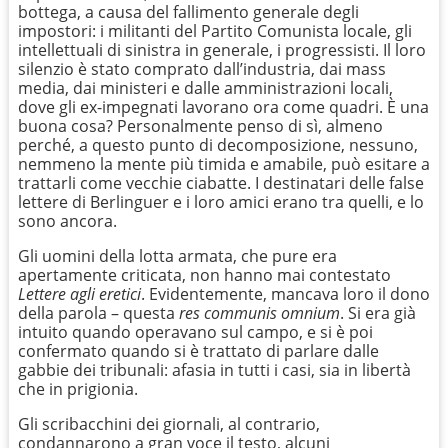
bottega, a causa del fallimento generale degli
impostori: i militanti del Partito Comunista locale, gli
intellettuali di sinistra in generale, i progressisti. Il loro
silenzio è stato comprato dall’industria, dai mass
media, dai ministeri e dalle amministrazioni locali,
dove gli ex-impegnati lavorano ora come quadri. È una
buona cosa? Personalmente penso di sì, almeno
perché, a questo punto di decomposizione, nessuno,
nemmeno la mente più timida e amabile, può esitare a
trattarli come vecchie ciabatte. I destinatari delle false
lettere di Berlinguer e i loro amici erano tra quelli, e lo
sono ancora.
Gli uomini della lotta armata, che pure era
apertamente criticata, non hanno mai contestato
Lettere agli eretici
. Evidentemente, mancava loro il dono
della parola – questa
res communis omnium
. Si era già
intuito quando operavano sul campo, e si è poi
confermato quando si è trattato di parlare dalle
gabbie dei tribunali: afasia in tutti i casi, sia in libertà
che in prigionia.
Gli scribacchini dei giornali, al contrario,
condannarono a gran voce il testo, alcuni