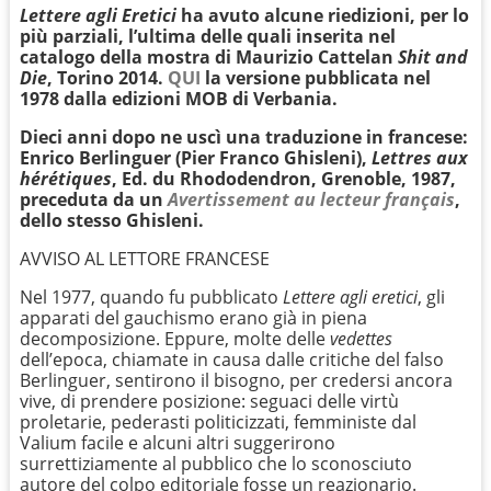
Lettere agli Eretici
ha avuto alcune riedizioni, per lo
più parziali, l’ultima delle quali inserita nel
catalogo della mostra di Maurizio Cattelan
Shit and
Die
, Torino 2014.
QUI
la versione pubblicata nel
1978 dalla edizioni MOB di Verbania.
Dieci anni dopo ne uscì una traduzione in francese:
Enrico Berlinguer (Pier Franco Ghisleni),
Lettres aux
hérétiques
, Ed. du Rhododendron, Grenoble, 1987,
preceduta da un
Avertissement au lecteur français
,
dello stesso Ghisleni.
AVVISO AL LETTORE FRANCESE
Nel 1977, quando fu pubblicato
Lettere agli eretici
, gli
apparati del gauchismo erano già in piena
decomposizione. Eppure, molte delle
vedettes
dell’epoca, chiamate in causa dalle critiche del falso
Berlinguer, sentirono il bisogno, per credersi ancora
vive, di prendere posizione: seguaci delle virtù
proletarie, pederasti politicizzati, femministe dal
Valium facile e alcuni altri suggerirono
surrettiziamente al pubblico che lo sconosciuto
autore del colpo editoriale fosse un reazionario.