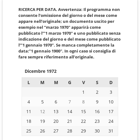
RICERCA PER DATA. Avvertenza: Il programma non
consente l’omissione del giorno o del mese come
appare nell’originale; un documento uscito per
esempio nel “marzo 1970″ apparirà come
pubblicato l’”1 marzo 1970″ e uno pubblicato senza
indicazione del giorno e del mese come pubblicato
l’”1 gennaio 1970”. Se manca completamente la
data:”1 gennaio 1900″. In ogni caso si consiglia di
fare sempre riferimento all’originale.
Dicembre 1972
L
M
M
G
V
S
D
1
2
3
4
5
6
7
8
9
10
11
12
13
14
15
16
17
18
19
20
21
22
23
24
25
26
27
28
29
30
31