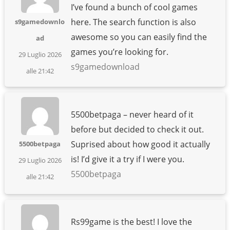
I’ve found a bunch of cool games
here. The search function is also
s9gamedownlo
awesome so you can easily find the
ad
games you’re looking for.
29 Luglio 2026
s9gamedownload
alle 21:42
5500betpaga – never heard of it
before but decided to check it out.
Suprised about how good it actually
5500betpaga
is! I’d give it a try if I were you.
29 Luglio 2026
5500betpaga
alle 21:42
Rs99game is the best! I love the