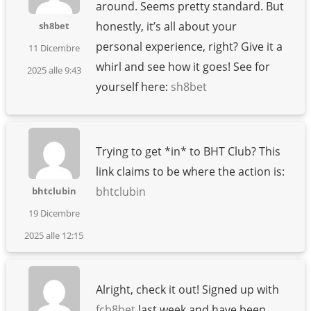
around. Seems pretty standard. But
honestly, it’s all about your
sh8bet
personal experience, right? Give it a
11 Dicembre
whirl and see how it goes! See for
2025 alle 9:43
yourself here:
sh8bet
Trying to get *in* to BHT Club? This
link claims to be where the action is:
bhtclubin
bhtclubin
19 Dicembre
2025 alle 12:15
Alright, check it out! Signed up with
fcb8bet
last week and have been