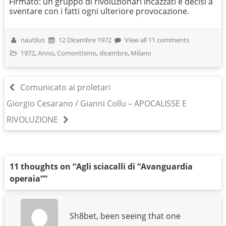
Firmato: un gruppo di rivoluzionari incazzati e decisi a
sventare con i fatti ogni ulteriore provocazione.
nautilus
12 Dicembre 1972
View all 11 comments
1972
,
Anno
,
Comontismo
,
dicembre
,
Milano
Comunicato ai proletari
Giorgio Cesarano / Gianni Collu – APOCALISSE E
RIVOLUZIONE
11 thoughts on “
Agli sciacalli di “Avanguardia
operaia”
”
Sh8bet, been seeing that one