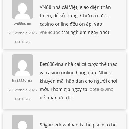
VN88 nhà cái Việt, giao diện thân
thiện, dễ sử dụng. Chơi cá cược,
casino online đều ổn áp. Vào
vn88cuoc
vn88cuoc
trải nghiệm ngay nhé!
20 Gennaio 2026
alle 16:48
Bet888vina nhà cái cá cược thể thao
và casino online hàng đầu. Nhiều
khuyến mãi hấp dẫn cho người chơi
bet888vina
mới. Tham gia ngay tại
bet888vina
20 Gennaio 2026
để nhận ưu đãi!
alle 16:48
S9gamedownload is the place to be.