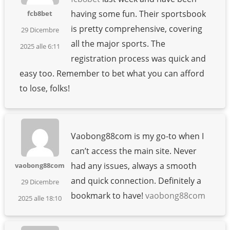
having some fun. Their sportsbook
fcb8bet
is pretty comprehensive, covering
29 Dicembre
all the major sports. The
2025 alle 6:11
registration process was quick and
easy too. Remember to bet what you can afford
to lose, folks!
Vaobong88com is my go-to when I
can’t access the main site. Never
had any issues, always a smooth
vaobong88com
and quick connection. Definitely a
29 Dicembre
bookmark to have!
vaobong88com
2025 alle 18:10